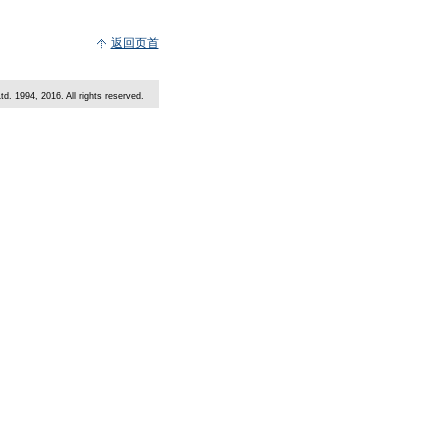
返回页首
td. 1994, 2016. All rights reserved.