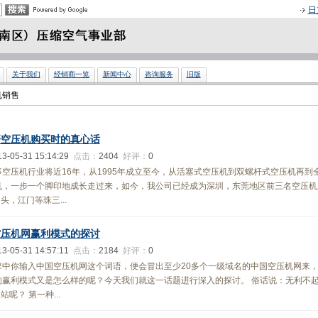
日
关于我们
经销商一览
新闻中心
咨询服务
旧版
机销售
杆空压机购买时的真心话
13-05-31 15:14:29
点击：
2404
好评：
0
空压机行业将近16年，从1995年成立至今，从活塞式空压机到双螺杆式空压机再到
机，一步一个脚印地成长走过来，如今，我公司已经成为深圳，东莞地区前三名空压机
，江门等珠三...
空压机网赢利模式的探讨
13-05-31 14:57:11
点击：
2184
好评：
0
擎中你输入中国空压机网这个词语，便会冒出至少20多个一级域名的中国空压机网来
的赢利模式又是怎么样的呢？今天我们就这一话题进行深入的探讨。 俗话说：无利不
呢？ 第一种...