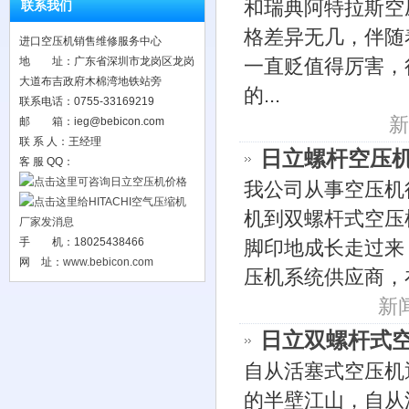
和瑞典阿特拉斯空
联系我们
格差异无几，伴随
进口空压机销售维修服务中心
地 址：广东省深圳市龙岗区龙岗
一直贬值得厉害，
大道布吉政府木棉湾地铁站旁
的...
联系电话：0755-33169219
新
邮 箱：ieg@bebicon.com
联 系 人：王经理
日立螺杆空压
客 服 QQ：
我公司从事空压机
机到双螺杆式空压
手 机：18025438466
脚印地成长走过来
网 址：
www.bebicon.com
压机系统供应商，
新闻
日立双螺杆式
自从活塞式空压机
的半壁江山，自从